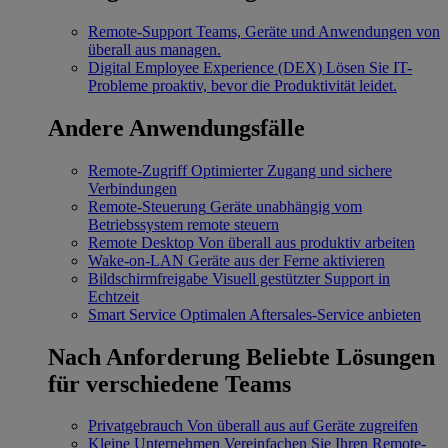
Remote-Support
Teams, Geräte und Anwendungen von
überall aus managen.
Digital Employee Experience (DEX)
Lösen Sie IT-
Probleme proaktiv, bevor die Produktivität leidet.
Andere Anwendungsfälle
Remote-Zugriff
Optimierter Zugang und sichere
Verbindungen
Remote-Steuerung
Geräte unabhängig vom
Betriebssystem remote steuern
Remote Desktop
Von überall aus produktiv arbeiten
Wake-on-LAN
Geräte aus der Ferne aktivieren
Bildschirmfreigabe
Visuell gestützter Support in
Echtzeit
Smart Service
Optimalen Aftersales-Service anbieten
Nach Anforderung
Beliebte Lösungen
für verschiedene Teams
Privatgebrauch
Von überall aus auf Geräte zugreifen
Kleine Unternehmen
Vereinfachen Sie Ihren Remote-