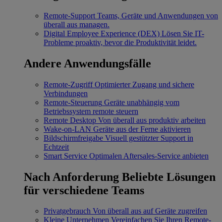
Remote-Support
Teams, Geräte und Anwendungen von
überall aus managen.
Digital Employee Experience (DEX)
Lösen Sie IT-
Probleme proaktiv, bevor die Produktivität leidet.
Andere Anwendungsfälle
Remote-Zugriff
Optimierter Zugang und sichere
Verbindungen
Remote-Steuerung
Geräte unabhängig vom
Betriebssystem remote steuern
Remote Desktop
Von überall aus produktiv arbeiten
Wake-on-LAN
Geräte aus der Ferne aktivieren
Bildschirmfreigabe
Visuell gestützter Support in
Echtzeit
Smart Service
Optimalen Aftersales-Service anbieten
Nach Anforderung
Beliebte Lösungen
für verschiedene Teams
Privatgebrauch
Von überall aus auf Geräte zugreifen
Kleine Unternehmen
Vereinfachen Sie Ihren Remote-