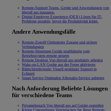
Remote-Support
Teams, Geräte und Anwendungen von
überall aus managen.
Digital Employee Experience (DEX)
Lösen Sie IT-
Probleme proaktiv, bevor die Produktivität leidet.
Andere Anwendungsfälle
Remote-Zugriff
Optimierter Zugang und sichere
Verbindungen
Remote-Steuerung
Geräte unabhängig vom
Betriebssystem remote steuern
Remote Desktop
Von überall aus produktiv arbeiten
Wake-on-LAN
Geräte aus der Ferne aktivieren
Bildschirmfreigabe
Visuell gestützter Support in
Echtzeit
Smart Service
Optimalen Aftersales-Service anbieten
Nach Anforderung
Beliebte Lösungen
für verschiedene Teams
Privatgebrauch
Von überall aus auf Geräte zugreifen
Kleine Unternehmen
Vereinfachen Sie Ihren Remote-