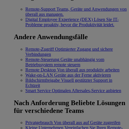
Remote-Support
Teams, Geräte und Anwendungen von
überall aus managen.
Digital Employee Experience (DEX)
Lösen Sie IT-
Probleme proaktiv, bevor die Produktivität leidet.
Andere Anwendungsfälle
Remote-Zugriff
Optimierter Zugang und sichere
Verbindungen
Remote-Steuerung
Geräte unabhängig vom
Betriebssystem remote steuern
Remote Desktop
Von überall aus produktiv arbeiten
Wake-on-LAN
Geräte aus der Ferne aktivieren
Bildschirmfreigabe
Visuell gestützter Support in
Echtzeit
Smart Service
Optimalen Aftersales-Service anbieten
Nach Anforderung
Beliebte Lösungen
für verschiedene Teams
Privatgebrauch
Von überall aus auf Geräte zugreifen
Kleine Unternehmen
Vereinfachen Sie Ihren Remote-