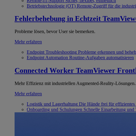
Remote-IT-Support
Sicher, flexibel, einheitlich
Betriebstechnologie (OT)
Remote-Zugriff für die industri
Fehlerbehebung in Echtzeit
TeamView
Probleme lösen, bevor User sie bemerken.
Mehr erfahren
Endpoint Troubleshooting
Probleme erkennen und behe
Endpoint Automation
Routine-Aufgaben automatisieren
Connected Worker
TeamViewer Front
Mehr Effizienz mit industriellen Augmented-Reality-Lösungen.
Mehr erfahren
Logistik und Lagerhaltung
Die Hände frei für effizientes
Onboarding und Schulungen
Schnelle Einarbeitung und