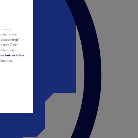
ähnliche
g analysieren
 akzeptieren"
,
obenen Daten
okies, deren
nschutzrichtline
 Wünschen