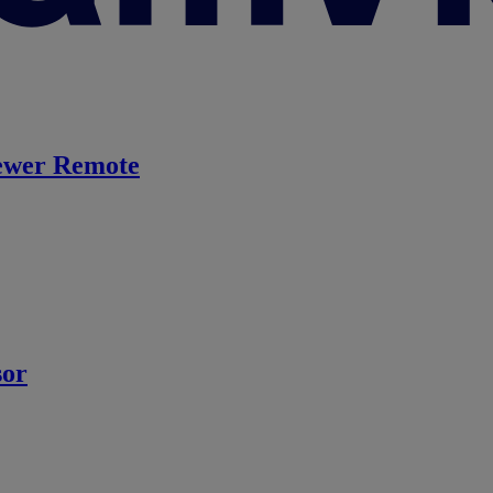
ewer Remote
sor