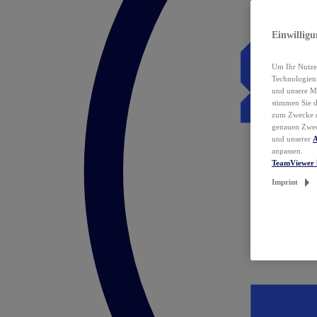
Einwillig
Um Ihr Nutzer
Technologie
und unsere Ma
stimmen Sie 
zum Zwecke de
genauen Zwec
und unserer
A
anpassen.
TeamViewer 
Imprint