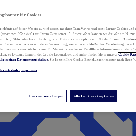
ungsbanner für Cookies
erlebnis auf dieser Website zu verbessern, möchten TeamViewer und seine Partner Cookies und 
n (zusammen
"Cookies"
) auf Ihrem Gerät setzen. Auf diese Weise können wir die Website-Nutzun
rketing-Aktivitäten für ein bestmögliches Nutzererlebnis optimieren. Mit der Auswahl
"Cookies
dem Setzen von Cookies und deren Verwendung, sowie der anschließenden Verarbeitung der erh
r personalisierten Werbung und für Marketingzwecke zu. Detaillierte Informationen zu den Co
ken, zu Drittempfängern, der Cookie-Lebensdauer und mehr, finden Sie in unserer
Cookie Date
llgemeinen Datenschutzrichtlinie
. Sie können Ihre Cookie-Einstellungen jederzeit nach Ihren
herunterladen
Impressum
Cookie-Einstellungen
Alle Cookies akzeptieren