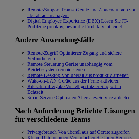
Remote-Support
Teams, Geräte und Anwendungen von
überall aus managen.
Digital Employee Experience (DEX)
Lösen Sie IT-
Probleme proaktiv, bevor die Produktivität leidet.
Andere Anwendungsfälle
Remote-Zugriff
Optimierter Zugang und sichere
Verbindungen
Remote-Steuerung
Geräte unabhängig vom
Betriebssystem remote steuern
Remote Desktop
Von überall aus produktiv arbeiten
Wake-on-LAN
Geräte aus der Ferne aktivieren
Bildschirmfreigabe
Visuell gestützter Support in
Echtzeit
Smart Service
Optimalen Aftersales-Service anbieten
Nach Anforderung
Beliebte Lösungen
für verschiedene Teams
Privatgebrauch
Von überall aus auf Geräte zugreifen
Kleine Unternehmen
Vereinfachen Sie Ihren Remote-