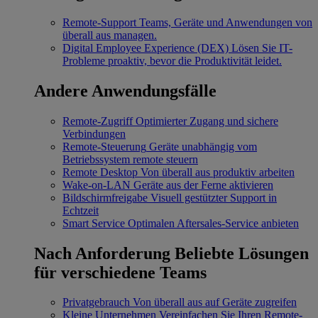
Remote-Support
Teams, Geräte und Anwendungen von
überall aus managen.
Digital Employee Experience (DEX)
Lösen Sie IT-
Probleme proaktiv, bevor die Produktivität leidet.
Andere Anwendungsfälle
Remote-Zugriff
Optimierter Zugang und sichere
Verbindungen
Remote-Steuerung
Geräte unabhängig vom
Betriebssystem remote steuern
Remote Desktop
Von überall aus produktiv arbeiten
Wake-on-LAN
Geräte aus der Ferne aktivieren
Bildschirmfreigabe
Visuell gestützter Support in
Echtzeit
Smart Service
Optimalen Aftersales-Service anbieten
Nach Anforderung
Beliebte Lösungen
für verschiedene Teams
Privatgebrauch
Von überall aus auf Geräte zugreifen
Kleine Unternehmen
Vereinfachen Sie Ihren Remote-