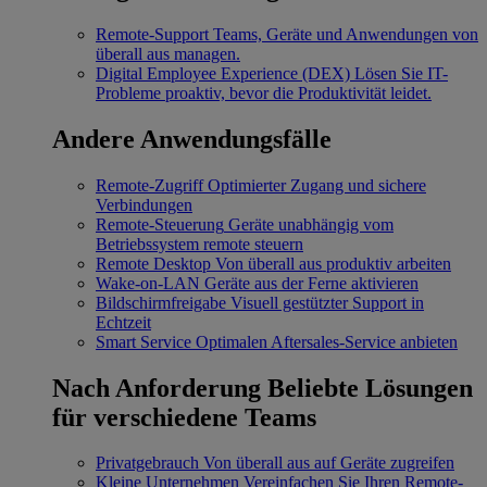
Remote-Support
Teams, Geräte und Anwendungen von
überall aus managen.
Digital Employee Experience (DEX)
Lösen Sie IT-
Probleme proaktiv, bevor die Produktivität leidet.
Andere Anwendungsfälle
Remote-Zugriff
Optimierter Zugang und sichere
Verbindungen
Remote-Steuerung
Geräte unabhängig vom
Betriebssystem remote steuern
Remote Desktop
Von überall aus produktiv arbeiten
Wake-on-LAN
Geräte aus der Ferne aktivieren
Bildschirmfreigabe
Visuell gestützter Support in
Echtzeit
Smart Service
Optimalen Aftersales-Service anbieten
Nach Anforderung
Beliebte Lösungen
für verschiedene Teams
Privatgebrauch
Von überall aus auf Geräte zugreifen
Kleine Unternehmen
Vereinfachen Sie Ihren Remote-