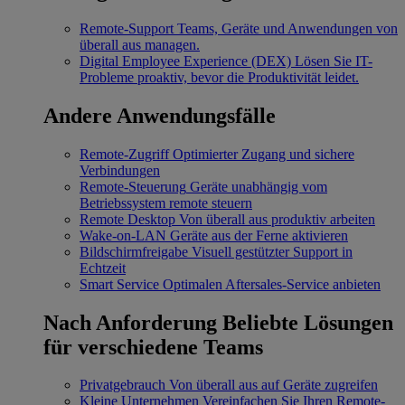
Remote-Support
Teams, Geräte und Anwendungen von
überall aus managen.
Digital Employee Experience (DEX)
Lösen Sie IT-
Probleme proaktiv, bevor die Produktivität leidet.
Andere Anwendungsfälle
Remote-Zugriff
Optimierter Zugang und sichere
Verbindungen
Remote-Steuerung
Geräte unabhängig vom
Betriebssystem remote steuern
Remote Desktop
Von überall aus produktiv arbeiten
Wake-on-LAN
Geräte aus der Ferne aktivieren
Bildschirmfreigabe
Visuell gestützter Support in
Echtzeit
Smart Service
Optimalen Aftersales-Service anbieten
Nach Anforderung
Beliebte Lösungen
für verschiedene Teams
Privatgebrauch
Von überall aus auf Geräte zugreifen
Kleine Unternehmen
Vereinfachen Sie Ihren Remote-