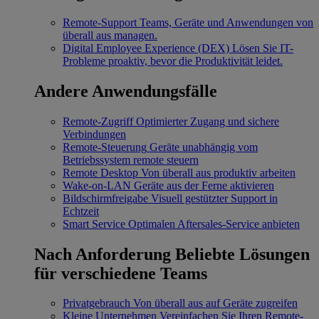
Remote-Support
Teams, Geräte und Anwendungen von
überall aus managen.
Digital Employee Experience (DEX)
Lösen Sie IT-
Probleme proaktiv, bevor die Produktivität leidet.
Andere Anwendungsfälle
Remote-Zugriff
Optimierter Zugang und sichere
Verbindungen
Remote-Steuerung
Geräte unabhängig vom
Betriebssystem remote steuern
Remote Desktop
Von überall aus produktiv arbeiten
Wake-on-LAN
Geräte aus der Ferne aktivieren
Bildschirmfreigabe
Visuell gestützter Support in
Echtzeit
Smart Service
Optimalen Aftersales-Service anbieten
Nach Anforderung
Beliebte Lösungen
für verschiedene Teams
Privatgebrauch
Von überall aus auf Geräte zugreifen
Kleine Unternehmen
Vereinfachen Sie Ihren Remote-