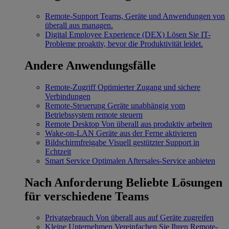
Remote-Support
Teams, Geräte und Anwendungen von
überall aus managen.
Digital Employee Experience (DEX)
Lösen Sie IT-
Probleme proaktiv, bevor die Produktivität leidet.
Andere Anwendungsfälle
Remote-Zugriff
Optimierter Zugang und sichere
Verbindungen
Remote-Steuerung
Geräte unabhängig vom
Betriebssystem remote steuern
Remote Desktop
Von überall aus produktiv arbeiten
Wake-on-LAN
Geräte aus der Ferne aktivieren
Bildschirmfreigabe
Visuell gestützter Support in
Echtzeit
Smart Service
Optimalen Aftersales-Service anbieten
Nach Anforderung
Beliebte Lösungen
für verschiedene Teams
Privatgebrauch
Von überall aus auf Geräte zugreifen
Kleine Unternehmen
Vereinfachen Sie Ihren Remote-