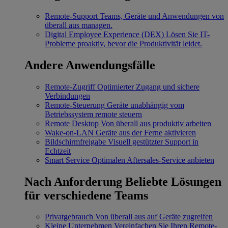
Remote-Support
Teams, Geräte und Anwendungen von
überall aus managen.
Digital Employee Experience (DEX)
Lösen Sie IT-
Probleme proaktiv, bevor die Produktivität leidet.
Andere Anwendungsfälle
Remote-Zugriff
Optimierter Zugang und sichere
Verbindungen
Remote-Steuerung
Geräte unabhängig vom
Betriebssystem remote steuern
Remote Desktop
Von überall aus produktiv arbeiten
Wake-on-LAN
Geräte aus der Ferne aktivieren
Bildschirmfreigabe
Visuell gestützter Support in
Echtzeit
Smart Service
Optimalen Aftersales-Service anbieten
Nach Anforderung
Beliebte Lösungen
für verschiedene Teams
Privatgebrauch
Von überall aus auf Geräte zugreifen
Kleine Unternehmen
Vereinfachen Sie Ihren Remote-