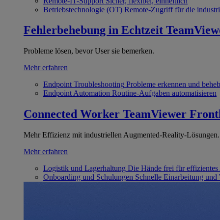
Remote-IT-Support
Sicher, flexibel, einheitlich
Betriebstechnologie (OT)
Remote-Zugriff für die industri
Fehlerbehebung in Echtzeit
TeamView
Probleme lösen, bevor User sie bemerken.
Mehr erfahren
Endpoint Troubleshooting
Probleme erkennen und behe
Endpoint Automation
Routine-Aufgaben automatisieren
Connected Worker
TeamViewer Front
Mehr Effizienz mit industriellen Augmented-Reality-Lösungen.
Mehr erfahren
Logistik und Lagerhaltung
Die Hände frei für effizientes
Onboarding und Schulungen
Schnelle Einarbeitung und