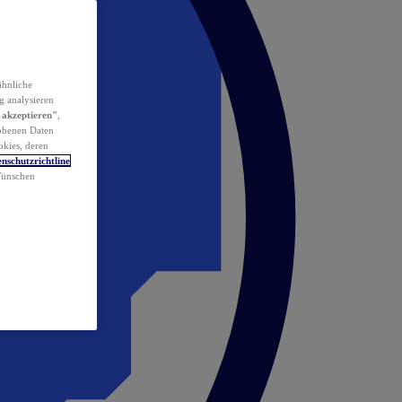
ähnliche
g analysieren
 akzeptieren"
,
obenen Daten
okies, deren
nschutzrichtline
 Wünschen