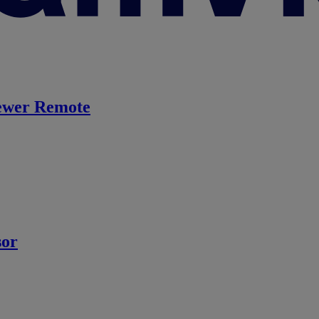
ewer Remote
sor