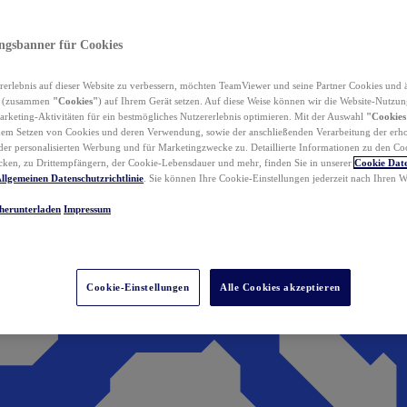
ungsbanner für Cookies
erlebnis auf dieser Website zu verbessern, möchten TeamViewer und seine Partner Cookies und 
n (zusammen
"Cookies"
) auf Ihrem Gerät setzen. Auf diese Weise können wir die Website-Nutzun
rketing-Aktivitäten für ein bestmögliches Nutzererlebnis optimieren. Mit der Auswahl
"Cookies
dem Setzen von Cookies und deren Verwendung, sowie der anschließenden Verarbeitung der erh
r personalisierten Werbung und für Marketingzwecke zu. Detaillierte Informationen zu den Co
ken, zu Drittempfängern, der Cookie-Lebensdauer und mehr, finden Sie in unserer
Cookie Date
llgemeinen Datenschutzrichtlinie
. Sie können Ihre Cookie-Einstellungen jederzeit nach Ihren
herunterladen
Impressum
Cookie-Einstellungen
Alle Cookies akzeptieren