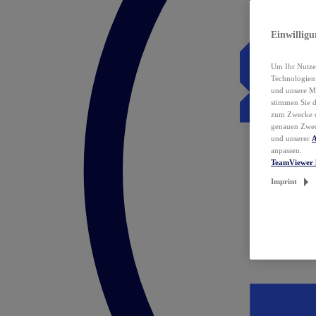
Einwillig
Um Ihr Nutzer
Technologie
und unsere Ma
stimmen Sie 
zum Zwecke de
genauen Zwec
und unserer
A
anpassen.
TeamViewer 
Imprint