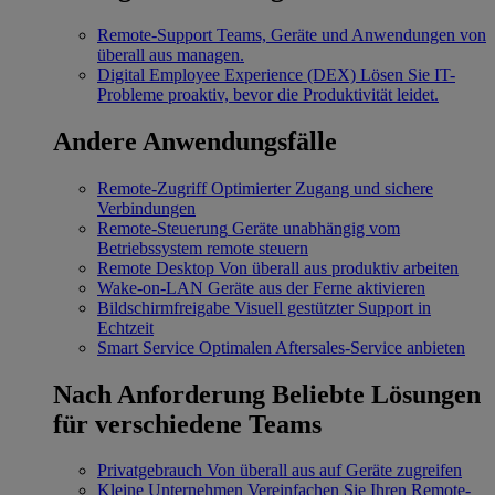
Remote-Support
Teams, Geräte und Anwendungen von
überall aus managen.
Digital Employee Experience (DEX)
Lösen Sie IT-
Probleme proaktiv, bevor die Produktivität leidet.
Andere Anwendungsfälle
Remote-Zugriff
Optimierter Zugang und sichere
Verbindungen
Remote-Steuerung
Geräte unabhängig vom
Betriebssystem remote steuern
Remote Desktop
Von überall aus produktiv arbeiten
Wake-on-LAN
Geräte aus der Ferne aktivieren
Bildschirmfreigabe
Visuell gestützter Support in
Echtzeit
Smart Service
Optimalen Aftersales-Service anbieten
Nach Anforderung
Beliebte Lösungen
für verschiedene Teams
Privatgebrauch
Von überall aus auf Geräte zugreifen
Kleine Unternehmen
Vereinfachen Sie Ihren Remote-